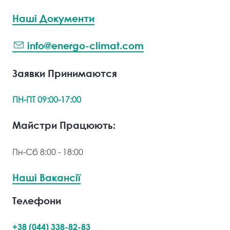
Наші Документи
Окремо варто зауважити, що самостійна
установка душового боксу дозволена тільки в разі
info@energo-climat.com
заміни її на ванну. Хочете мати одночасно кабінку і
ванну? Тоді доведеться заповнювати відповідну
Заявки Принимаются
форму і подавати заяву.
ПН-ПТ 09:00-17:00
Монтаж душової кабіни.
Майстри Працюють:
Нюанси, чи варто братися
самому?
Пн-Сб 8:00 - 18:00
Більшість сучасних моделей душових кабінок
Наші Вакансії
передбачають підключення до електромережі. В
умовах підвищеної вологості, рекомендується
Телефони
вибирати розетку із захистом від попадання води і
пилу. Кращим місцем для її розміщення будуть
+38 (044) 338-82-83