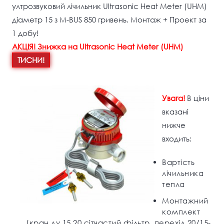
ултрозвуковий лічильник Ultrasonic Heat Meter (UHM)
діаметр 15 з М-BUS 850 гривень. Монтаж + Проект за
1 добу!
АКЦІЯ! Знижка на Ultrasonic Heat Meter (UHM)
ТИСНИ!
Увага!
В ціни
вказані
нижче
входить:
Вартість
лічильника
тепла
Монтажний
комплект
(кран ду 15,20,сітчастий фільтр, перехід 20/15-