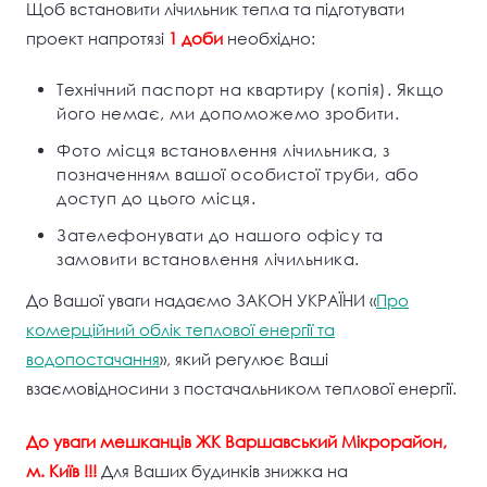
Щоб встановити лічильник тепла та підготувати
проект напротязі
1 доби
необхідно:
Технічний паспорт на квартиру (копія). Якщо
його немає, ми допоможемо зробити.
Фото місця встановлення лічильника, з
позначенням вашої особистої труби, або
доступ до цього місця.
Зателефонувати до нашого офісу та
замовити встановлення лічильника.
До Вашої уваги надаємо ЗАКОН УКРАЇНИ «
Про
комерційний облік теплової енергії та
водопостачання
», який регулює Ваші
взаємовідносини з постачальником теплової енергії.
До уваги мешканців ЖК Варшавський Мікрорайон,
м. Київ !!!
Для Ваших будинків знижка на