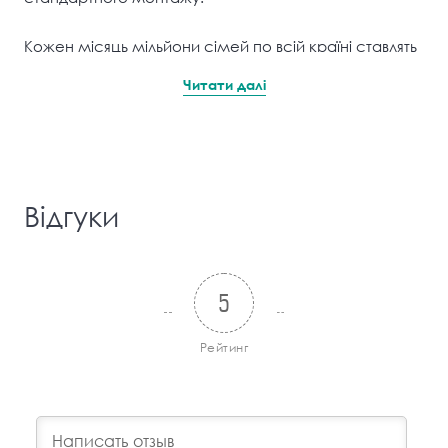
Кожен місяць мільйони сімей по всій країні ставлять
собі питання: як знизити споживання тепла і як
Читати
далi
платити менше за комунальні послуги? Система
формування тарифів і самі нормативи досить
далекі від ідеалу. Більшості користувачів доводиться
сплачувати шалені рахунки за опалення при тому,
що якість такого опалення досить низька. Ще один
Вiдгуки
момент – всі повинні платити не пропорційно
використаній кількості ресурсу, а згідно з
нормативами, які дуже далекі від реальної ситуації.
5
Саме тому встановлення лічильника тепла у квартирі
Рейтинг
є практично єдиним реальним способом почати
економити. У такому випадку ви як споживач
ресурсу, будете оплачувати тільки ту вартість тепла,
яку фактично витрачаєте.