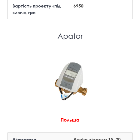
Вартість проекту «під
6950
ключ», грн:
Apator
Польша
Лічильники:
Apator діаметр 15, 20