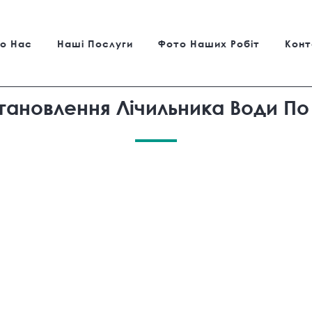
о Нас
Нашi Послуги
Фото Наших Робіт
Конт
тановлення Лічильника Води По