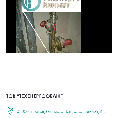
ТОВ “ТЕХЕНЕРГООБЛІК”
04050, г. Киев, бульвар Вацлава Гавела, 6-з